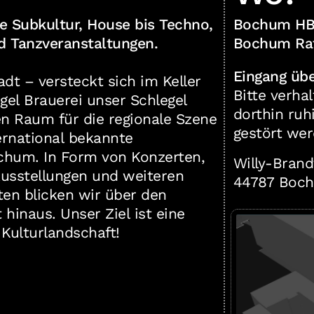
he Subkultur, House bis Techno,
Bochum HB
d Tanzveranstaltungen.
Bochum Rat
Eingang übe
adt – versteckt sich im Keller
Bitte verhaltet
gel Brauerei unser Schlegel
dorthin ruh
en Raum für die regionale Szene
gestört wer
ernational bekannte
chum. In Form von Konzerten,
Willy-Brand
Ausstellungen und weiteren
44787 Boc
en blicken wir über den
hinaus. Unser Ziel ist eine
 Kulturlandschaft!