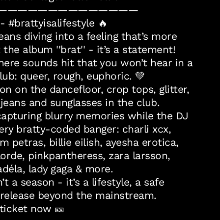
——————————————
 #brattyisalifestyle 🔥
ans diving into a feeling that’s more
 the album ''brat'' - it’s a statement!
where sounds hit that you won’t hear in a
lub: queer, rough, euphoric. 💚
on on the dancefloor, crop tops, glitter,
 jeans and sunglasses in the club.
apturing blurry memories while the DJ
ery bratty-coded banger: charli xcx,
m petras, billie eilish, ayesha erotica,
lorde, pinkpantheress, zara larsson,
adéla, lady gaga & more.
’t a season - it’s a lifestyle, a safe
 release beyond the mainstream.
 ticket now 🎫