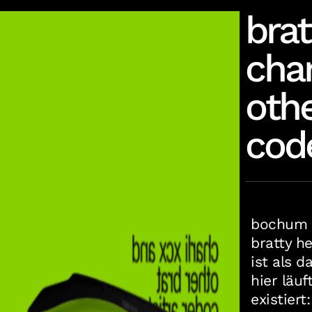
brat
char
othe
code
bochum -
bratty he
ist als d
hier läuf
existiert