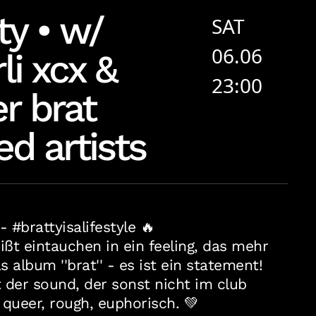
ty • w/
SAT
06.06
li xcx &
23:00
r brat
d artists
 #brattyisalifestyle 🔥
ißt eintauchen in ein feeling, das mehr
as album ''brat'' - es ist ein statement!
t der sound, der sonst nicht im club
: queer, rough, euphorisch. 💚